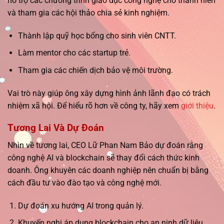
hỗ trợ các chương trình giáo dục công nghệ cho thanh niên
và tham gia các hội thảo chia sẻ kinh nghiệm.
Thành lập quỹ học bổng cho sinh viên CNTT.
Làm mentor cho các startup trẻ.
Tham gia các chiến dịch bảo vệ môi trường.
Vai trò này giúp ông xây dựng hình ảnh lãnh đạo có trách
nhiệm xã hội. Để hiểu rõ hơn về công ty, hãy xem
giới thiệu
.
Tương Lai Và Dự Đoán
Nhìn về tương lai, CEO Lữ Phan Nam Bảo dự đoán rằng
công nghệ AI và blockchain sẽ thay đổi cách thức kinh
doanh. Ông khuyên các doanh nghiệp nên chuẩn bị bằng
cách đầu tư vào đào tạo và công nghệ mới.
Dự đoán xu hướng AI trong quản lý.
Khuyến nghị áp dụng blockchain cho an ninh dữ liệu.