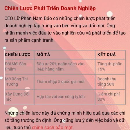
Chiến Lược Phát Triển Doanh Nghiệp
CEO Lữ Phan Nam Bảo có những chiến lược phát triển
doanh nghiệp tập trung vào bền vững và đổi mới. Ông
nhấn mạnh việc đầu tư vào nghiên cứu và phát triển để tạo
ra sản phẩm cạnh tranh.
CHIẾN LƯỢC
MÔ TẢ
KẾT QUẢ
Đổi Mới Sản
Đầu tư 20% ngân sách vào
Tăng thị phần
Phẩm
R&D hàng năm
15%
Mở Rộng Thị
Doanh thu
Thâm nhập 5 quốc gia mới
Trường
tăng 50%
Xây Dựng Đối
Giảm chi phí
Hợp tác với các công ty lớn
Tác
30%
Những chiến lược này đã chứng minh hiệu quả qua các chỉ
số tăng trưởng ổn định. Ông cũng lưu ý đến việc bảo vệ dữ
liệu, tuân thủ
chính sách bảo mật
.