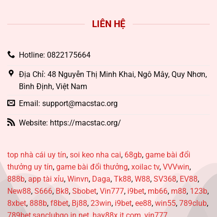
LIÊN HỆ
Hotline: 0822175664
Địa Chỉ: 48 Nguyễn Thị Minh Khai, Ngô Mây, Quy Nhơn,
Bình Định, Việt Nam
Email:
support@macstac.org
Website: https://macstac.org/
top nhà cái uy tín
,
soi keo nha cai
,
68gb
,
game bài đổi
thưởng uy tín
,
game bài đổi thưởng
,
xoilac tv
,
VVVwin
,
888b
,
app tài xỉu
,
Winvn
,
Daga
,
Tk88
,
W88
,
SV368
,
EV88
,
New88
,
S666
,
Bk8
,
Sbobet
,
Vin777
,
i9bet
,
mb66
,
m88
,
123b
,
8xbet
,
888b
,
f8bet
,
Bj88
,
23win
,
i9bet
,
ee88
,
win55
,
789club
,
789bet
,
sanclubgo.in.net
,
hay88x.it.com
,
vin777