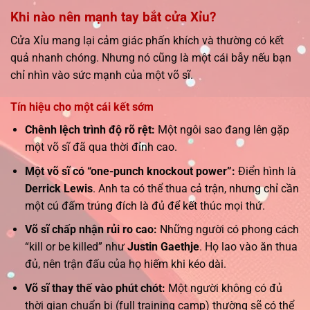
Khi nào nên mạnh tay bắt cửa Xỉu?
Cửa Xỉu mang lại cảm giác phấn khích và thường có kết
quả nhanh chóng. Nhưng nó cũng là một cái bẫy nếu bạn
chỉ nhìn vào sức mạnh của một võ sĩ.
Tín hiệu cho một cái kết sớm
Chênh lệch trình độ rõ rệt:
Một ngôi sao đang lên gặp
một võ sĩ đã qua thời đỉnh cao.
Một võ sĩ có “one-punch knockout power”:
Điển hình là
Derrick Lewis
. Anh ta có thể thua cả trận, nhưng chỉ cần
một cú đấm trúng đích là đủ để kết thúc mọi thứ.
Võ sĩ chấp nhận rủi ro cao:
Những người có phong cách
“kill or be killed” như
Justin Gaethje
. Họ lao vào ăn thua
đủ, nên trận đấu của họ hiếm khi kéo dài.
Võ sĩ thay thế vào phút chót:
Một người không có đủ
thời gian chuẩn bị (full training camp) thường sẽ có thể