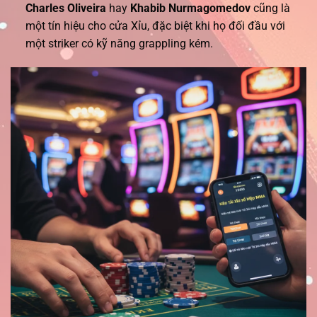
Charles Oliveira
hay
Khabib Nurmagomedov
cũng là
một tín hiệu cho cửa Xỉu, đặc biệt khi họ đối đầu với
một striker có kỹ năng grappling kém.