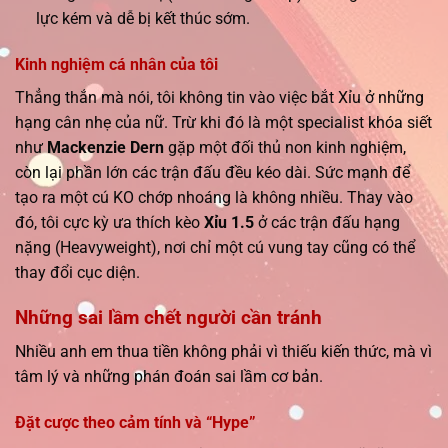
lực kém và dễ bị kết thúc sớm.
Kinh nghiệm cá nhân của tôi
Thẳng thắn mà nói, tôi không tin vào việc bắt Xỉu ở những
hạng cân nhẹ của nữ. Trừ khi đó là một specialist khóa siết
như
Mackenzie Dern
gặp một đối thủ non kinh nghiệm,
còn lại phần lớn các trận đấu đều kéo dài. Sức mạnh để
tạo ra một cú KO chớp nhoáng là không nhiều. Thay vào
đó, tôi cực kỳ ưa thích kèo
Xỉu 1.5
ở các trận đấu hạng
nặng (Heavyweight), nơi chỉ một cú vung tay cũng có thể
thay đổi cục diện.
Những sai lầm chết người cần tránh
Nhiều anh em thua tiền không phải vì thiếu kiến thức, mà vì
tâm lý và những phán đoán sai lầm cơ bản.
Đặt cược theo cảm tính và “Hype”