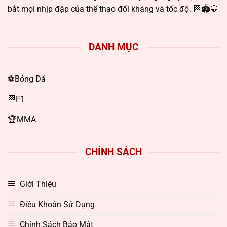
bắt mọi nhịp đập của thể thao đối kháng và tốc độ. 🏁🏟️🥋
DANH MỤC
⚽Bóng Đá
🏁F1
🏆MMA
CHÍNH SÁCH
Giới Thiệu
Điều Khoản Sử Dụng
Chính Sách Bảo Mật