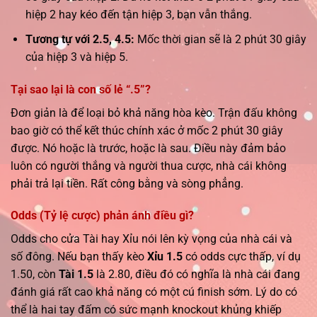
hiệp 2 hay kéo đến tận hiệp 3, bạn vẫn thắng.
Tương tự với 2.5, 4.5:
Mốc thời gian sẽ là 2 phút 30 giây
của hiệp 3 và hiệp 5.
Tại sao lại là con số lẻ “.5”?
Đơn giản là để loại bỏ khả năng hòa kèo. Trận đấu không
bao giờ có thể kết thúc chính xác ở mốc 2 phút 30 giây
được. Nó hoặc là trước, hoặc là sau. Điều này đảm bảo
luôn có người thắng và người thua cược, nhà cái không
phải trả lại tiền. Rất công bằng và sòng phẳng.
Odds (Tỷ lệ cược) phản ánh điều gì?
Odds cho cửa Tài hay Xỉu nói lên kỳ vọng của nhà cái và
số đông. Nếu bạn thấy kèo
Xỉu 1.5
có odds cực thấp, ví dụ
1.50, còn
Tài 1.5
là 2.80, điều đó có nghĩa là nhà cái đang
đánh giá rất cao khả năng có một cú finish sớm. Lý do có
thể là hai tay đấm có sức mạnh knockout khủng khiếp