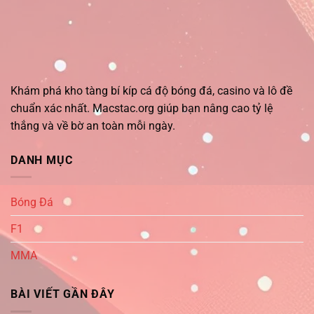
Khám phá kho tàng bí kíp cá độ bóng đá, casino và lô đề
chuẩn xác nhất. Macstac.org giúp bạn nâng cao tỷ lệ
thắng và về bờ an toàn mỗi ngày.
DANH MỤC
Bóng Đá
F1
MMA
BÀI VIẾT GẦN ĐÂY