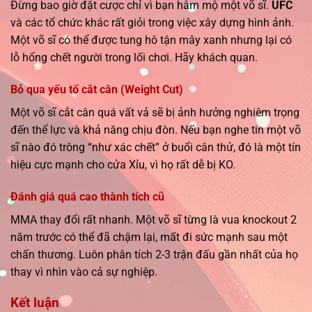
Đừng bao giờ đặt cược chỉ vì bạn hâm mộ một võ sĩ.
UFC
và các tổ chức khác rất giỏi trong việc xây dựng hình ảnh.
Một võ sĩ có thể được tung hô tận mây xanh nhưng lại có
lỗ hổng chết người trong lối chơi. Hãy khách quan.
Bỏ qua yếu tố cắt cân (Weight Cut)
Một võ sĩ cắt cân quá vất vả sẽ bị ảnh hưởng nghiêm trọng
đến thể lực và khả năng chịu đòn. Nếu bạn nghe tin một võ
sĩ nào đó trông “như xác chết” ở buổi cân thử, đó là một tín
hiệu cực mạnh cho cửa Xỉu, vì họ rất dễ bị KO.
Đánh giá quá cao thành tích cũ
MMA thay đổi rất nhanh. Một võ sĩ từng là vua knockout 2
năm trước có thể đã chậm lại, mất đi sức mạnh sau một
chấn thương. Luôn phân tích 2-3 trận đấu gần nhất của họ
thay vì nhìn vào cả sự nghiệp.
Kết luận