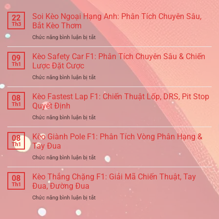
Soi Kèo Ngoại Hạng Anh: Phân Tích Chuyên Sâu,
22
Th3
Bắt Kèo Thơm
Chức năng bình luận bị tắt
ở
Soi
Kèo
Kèo Safety Car F1: Phân Tích Chuyên Sâu & Chiến
09
Ngoại
Th1
Lược Đặt Cược
Hạng
Chức năng bình luận bị tắt
ở
Anh:
Kèo
Phân
Safety
Kèo Fastest Lap F1: Chiến Thuật Lốp, DRS, Pit Stop
Tích
08
Car
Chuyên
Th1
Quyết Định
F1:
Sâu,
Chức năng bình luận bị tắt
ở
Phân
Bắt
Kèo
Tích
Kèo
Fastest
Kèo Giành Pole F1: Phân Tích Vòng Phân Hạng &
Chuyên
08
Thơm
Lap
Sâu
Th1
Tay Đua
F1:
&
Chức năng bình luận bị tắt
ở
Chiến
Chiến
Kèo
Thuật
Lược
Giành
Kèo Thắng Chặng F1: Giải Mã Chiến Thuật, Tay
Lốp,
08
Đặt
Pole
DRS,
Th1
Đua, Đường Đua
Cược
F1:
Pit
Chức năng bình luận bị tắt
ở
Phân
Stop
Kèo
Tích
Quyết
Thắng
Vòng
Định