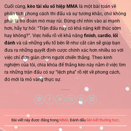
Cuối cùng,
kèo tài xỉu số hiệp MMA
là một bài toán về
phân tích phong cách thi đấu và sự tương khắc, chứ không
phải là trò đoán mò may rủi. Đừng chỉ nhìn vào ai mạnh
hơn, hãy tự hỏi: “Trận đấu này có khả năng kết thúc sớm
hay không?”. Việc hiểu rõ về khả năng
finish
,
cardio
,
lối
đánh
và cả những yếu tố bên lề như cắt cân sẽ giúp bạn
đưa ra những quyết định cược chính xác hơn nhiều so với
việc chỉ đơn giản chọn người chiến thắng. Theo kinh
nghiệm của tôi, chìa khóa để thắng kèo này nằm ở việc tìm
ra những trận đấu có sự “lệch pha” rõ rệt về phong cách,
đó mới là mỏ vàng thực sự.
Bài viết này được đăng trong
MMA
. Đánh dấu
liên kết thường trực
.