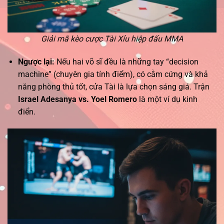
Giải mã kèo cược Tài Xỉu hiệp đấu MMA
Ngược lại:
Nếu hai võ sĩ đều là những tay “decision
machine” (chuyên gia tính điểm), có cằm cứng và khả
năng phòng thủ tốt, cửa Tài là lựa chọn sáng giá. Trận
Israel Adesanya vs. Yoel Romero
là một ví dụ kinh
điển.