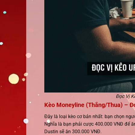
Đọc Vị K
Kèo Moneyline (Thắng/Thua) – Đ
Đây là loại kèo cơ bản nhất: bạn chọn ngườ
Nghĩa là bạn phải cược 400.000 VNĐ để ă
Dustin sẽ ăn 300.000 VNĐ.