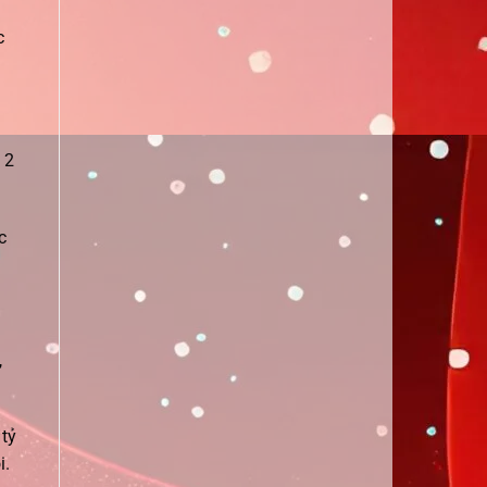
c
 2
c
,
 tỷ
i.