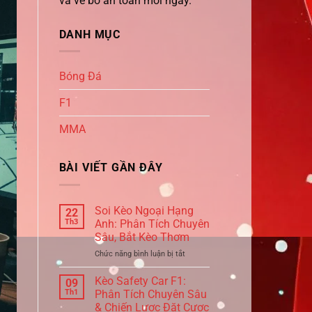
và về bờ an toàn mỗi ngày.
DANH MỤC
Bóng Đá
F1
MMA
BÀI VIẾT GẦN ĐÂY
Soi Kèo Ngoại Hạng
22
Th3
Anh: Phân Tích Chuyên
Sâu, Bắt Kèo Thơm
Chức năng bình luận bị tắt
ở
Soi
Kèo
Kèo Safety Car F1:
09
Ngoại
Th1
Phân Tích Chuyên Sâu
Hạng
& Chiến Lược Đặt Cược