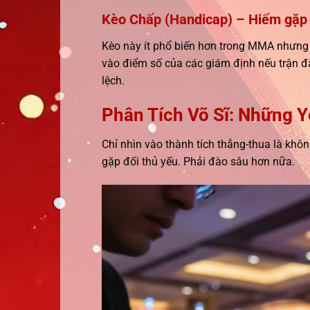
Kèo Chấp (Handicap) – Hiếm gặp 
Kèo này ít phổ biến hơn trong MMA nhưng
vào điểm số của các giám định nếu trận đấ
lệch.
Phân Tích Võ Sĩ: Những 
Chỉ nhìn vào thành tích thắng-thua là khôn
gặp đối thủ yếu. Phải đào sâu hơn nữa.