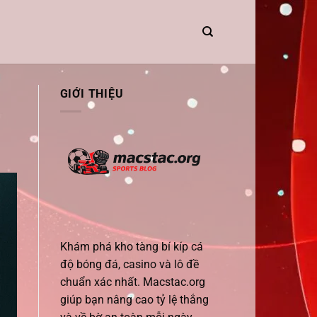
GIỚI THIỆU
Khám phá kho tàng bí kíp cá
độ bóng đá, casino và lô đề
chuẩn xác nhất. Macstac.org
giúp bạn nâng cao tỷ lệ thắng