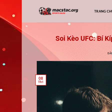
Bỏ
qua
TRANG CH
nội
dung
Soi Kèo UFC: Bí K
ĐĂ
08
Th1