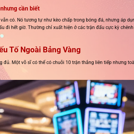
nhưng cần biết
 vẫn có. Nó tương tự như kèo chấp trong bóng đá, nhưng áp dụ
u đi hết giờ. Thường chỉ xuất hiện ở các trận đấu cực kỳ chênh
Yếu Tố Ngoài Bảng Vàng
g đủ. Một võ sĩ có thể có chuỗi 10 trận thắng liên tiếp nhưng to