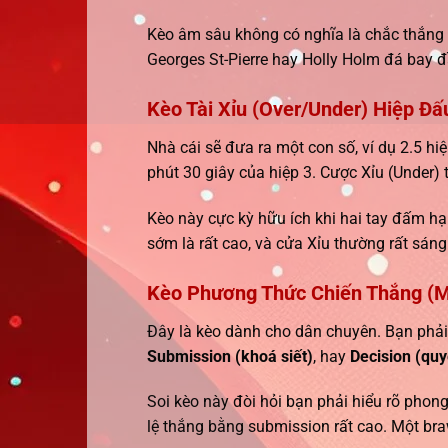
Kèo âm sâu không có nghĩa là chắc thắng
Georges St-Pierre hay Holly Holm đá bay 
Kèo Tài Xỉu (Over/Under) Hiệp Đấ
Nhà cái sẽ đưa ra một con số, ví dụ 2.5 hi
phút 30 giây của hiệp 3. Cược Xỉu (Under) t
Kèo này cực kỳ hữu ích khi hai tay đấm h
sớm là rất cao, và cửa Xỉu thường rất sáng
Kèo Phương Thức Chiến Thắng (Me
Đây là kèo dành cho dân chuyên. Bạn phải
Submission (khoá siết)
, hay
Decision (quy
Soi kèo này đòi hỏi bạn phải hiểu rõ phon
lệ thắng bằng submission rất cao. Một br